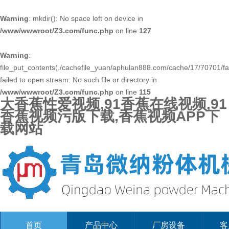
Warning
: mkdir(): No space left on device in
/www/wwwroot/Z3.com/func.php
on line
127
Warning
:
file_put_contents(./cachefile_yuan/aphulan888.com/cache/17/70701/fa
failed to open stream: No such file or directory in
/www/wwwroot/Z3.com/func.php
on line
115
大香蕉性爱视频,91香蕉在线视频,91
香蕉视频污版下载,香蕉视频APP下
载网站
首页
产品中心
厂房设备
客