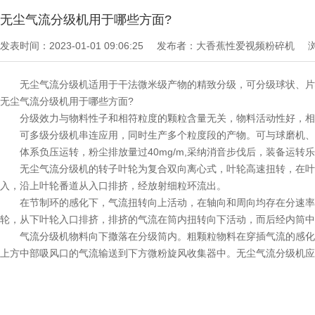
无尘气流分级机用于哪些方面?
发表时间：2023-01-01 09:06:25
发布者：大香蕉性爱视频粉碎机
无尘气流分级机适用于干法微米级产物的精致分级，可分级球状、片
无尘气流分级机用于哪些方面?
分级效力与物料性子和相符粒度的颗粒含量无关，物料活动性好，相
可多级分级机串连应用，同时生产多个粒度段的产物。可与球磨机、
体系负压运转，粉尘排放量过40mg/m,采纳消音步伐后，装备运转乐音不
无尘气流分级机的转子叶轮为复合双向离心式，叶轮高速扭转，在叶
入，沿上叶轮番道从入口排挤，经放射细粒环流出。
在节制环的感化下，气流扭转向上活动，在轴向和周向均存在分速率
轮，从下叶轮入口排挤，排挤的气流在筒内扭转向下活动，而后经内筒中
气流分级机物料向下撒落在分级筒内。粗颗粒物料在穿插气流的感化
上方中部吸风口的气流输送到下方微粉旋风收集器中。无尘气流分级机应